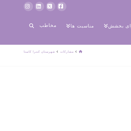
فیس
ایکس
لینکدین
اینستاگرام
بوک
مخاطب
رای بخشش
مناسبت ها
صفحه
مشارکات
شهرستان کنترا کاستا
اصلی