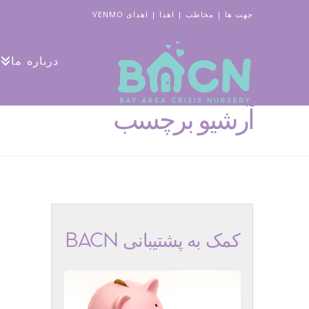
جهت ها
|
مخاطب
|
اهدا
|
اهدای VENMO
درباره ما
آرشیو برچسب
کمک به پشتیبانی BACN