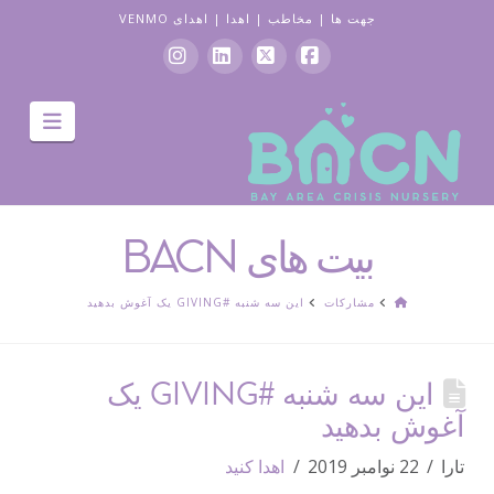
جهت ها
|
مخاطب
|
اهدا
|
اهدای VENMO
فیس
ایکس
لینکدین
اینستاگرام
جهت
بوک
یابی
بیت های BACN
صفحه
مشارکات
این سه شنبه #GIVING یک آغوش بدهید
اصلی
این سه شنبه #GIVING یک
آغوش بدهید
تارا
22 نوامبر 2019
اهدا کنید