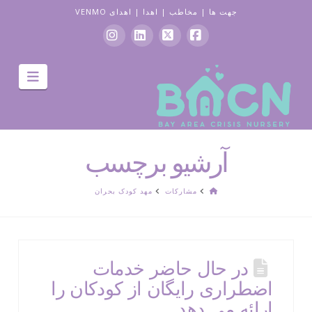
جهت ها
|
مخاطب
|
اهدا
|
اهدای VENMO
فیس
ایکس
لینکدین
اینستاگرام
جهت
بوک
یابی
آرشیو برچسب
صفحه
مشارکات
مهد کودک بحران
اصلی
در حال حاضر خدمات
اضطراری رایگان از کودکان را
ارائه می دهد