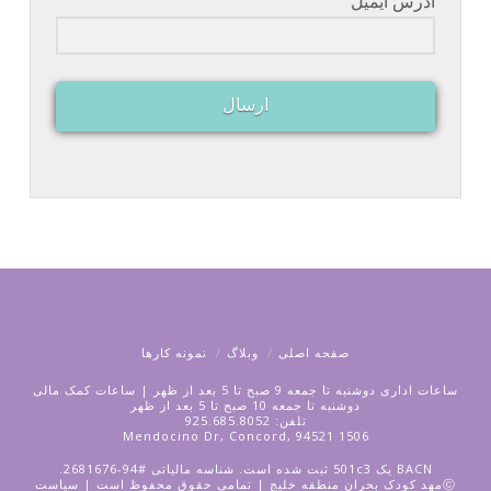
آدرس ایمیل
ارسال
صفحه اصلی
وبلاگ
نمونه کارها
ساعات اداری دوشنبه تا جمعه 9 صبح تا 5 بعد از ظهر | ساعات کمک مالی
دوشنبه تا جمعه 10 صبح تا 5 بعد از ظهر
تلفن: 925.685.8052
1506 Mendocino Dr, Concord, 94521
BACN یک 501c3 ثبت شده است. شناسه مالیاتی #94-2681676.
ⓒمهد کودک بحران منطقه خلیج | تمامی حقوق محفوظ است |
سیاست