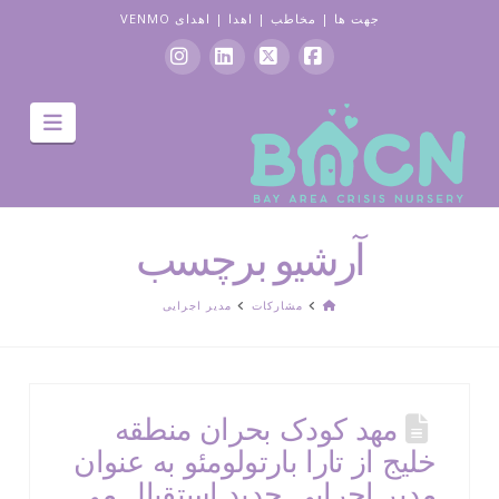
جهت ها
|
مخاطب
|
اهدا
|
اهدای VENMO
فیس
ایکس
لینکدین
اینستاگرام
جهت
بوک
یابی
آرشیو برچسب
صفحه
مشارکات
مدیر اجرایی
اصلی
مهد کودک بحران منطقه
خلیج از تارا بارتولومئو به عنوان
مدیر اجرایی جدید استقبال می