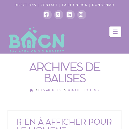
DIRECTIONS
|
CONTACT
|
FAIRE UN DON
|
DON VENMO
Facebook
X
LinkedIn
Instagram
La
navi
ARCHIVES DE
BALISES
ACCUEIL
DES ARTICLES
DONATE CLOTHING
RIEN À AFFICHER POUR