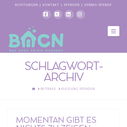
RICHTUNGEN
|
KONTAKT
|
SPENDEN
|
VENMO-SPENDE
Facebook
X
LinkedIn
Instagram
Navi
SCHLAGWORT-
ARCHIV
HEIM
BEITRÄGE
KLEIDUNG SPENDEN
MOMENTAN GIBT ES