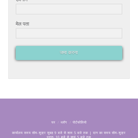
मेल पता
जमा करना
घर
ब्लॉग
पोर्टफोलियो
कार्यालय समय सोम-शुक्र सुबह 9 बजे से शाम 5 बजे तक | दान का समय सोम-शुक्र
प्रातः 10 बजे से सायं 5 बजे तक