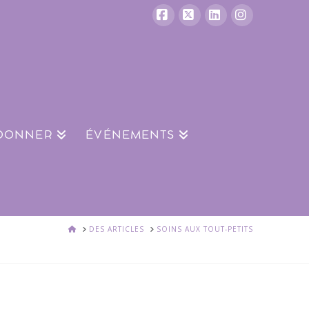
Facebook
X
LinkedIn
Instagram
 DONNER
ÉVÉNEMENTS
ACCUEIL
DES ARTICLES
SOINS AUX TOUT-PETITS