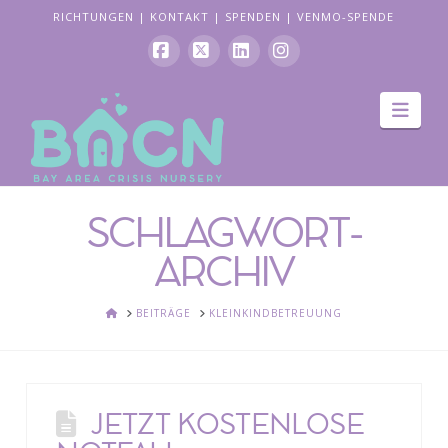
RICHTUNGEN
|
KONTAKT
|
SPENDEN
|
VENMO-SPENDE
Facebook
X
LinkedIn
Instagram
Navi
SCHLAGWORT-
ARCHIV
HEIM
BEITRÄGE
KLEINKINDBETREUUNG
JETZT KOSTENLOSE