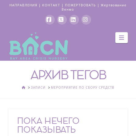
НАПРАВЛЕНИЯ
|
КОНТАКТ
|
ПОЖЕРТВОВАТЬ
|
Жертвование
Венмо
Facebook
Икс
LinkedIn
Instagram
Нав
АРХИВ ТЕГОВ
ДОМ
ЗАПИСИ
МЕРОПРИЯТИЕ ПО СБОРУ СРЕДСТВ
ПОКА НЕЧЕГО
ПОКАЗЫВАТЬ