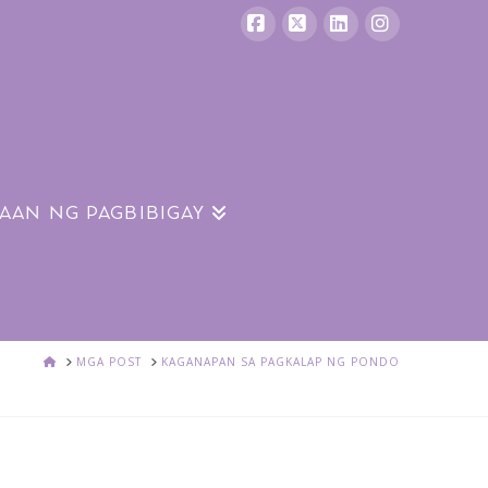
Facebook
X
LinkedIn
Instagram
RAAN NG PAGBIBIGAY
BAHAY
MGA POST
KAGANAPAN SA PAGKALAP NG PONDO