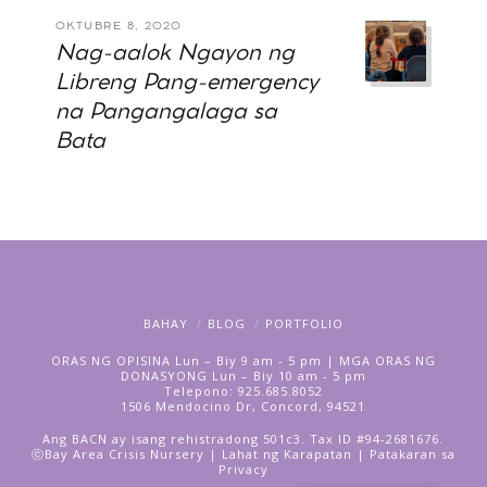
OKTUBRE 8, 2020
Nag-aalok Ngayon ng
Libreng Pang-emergency
na Pangangalaga sa
Bata
BAHAY
BLOG
PORTFOLIO
ORAS NG OPISINA Lun – Biy 9 am - 5 pm | MGA ORAS NG
DONASYONG Lun – Biy 10 am - 5 pm
Telepono: 925.685.8052
1506 Mendocino Dr, Concord, 94521
Ang BACN ay isang rehistradong 501c3. Tax ID #94-2681676.
ⓒBay Area Crisis Nursery | Lahat ng Karapatan |
Patakaran sa
Privacy