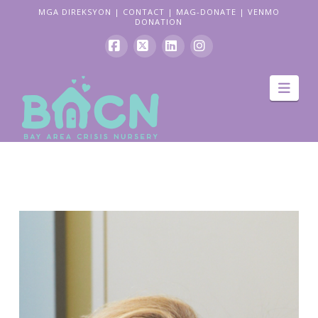
MGA DIREKSYON
|
CONTACT
|
MAG-DONATE
|
VENMO
DONATION
Facebook
X
LinkedIn
Instagram
Pag
navi