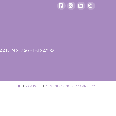
Facebook
X
LinkedIn
Instagram
RAAN NG PAGBIBIGAY
BAHAY
MGA POST
KOMUNIDAD NG SILANGANG BAY