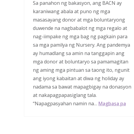
Sa panahon ng bakasyon, ang BACN ay
karaniwang abala at puno ng mga
masasayang donor at mga boluntaryong
duwende na nagbabalot ng mga regalo at
nag-iimpake ng mga bag ng pagkain para
sa mga pamilya ng Nursery. Ang pandemya
ay humadlang sa amin na tanggapin ang
mga donor at boluntaryo sa pamamagitan
ng aming mga pintuan sa taong ito, ngunit
ang iyong kabaitan at diwa ng holiday ay
nadama sa bawat mapagbigay na donasyon
at nakapagpapasiglang tala.
“Napagpasyahan namin na…
Magbasa pa