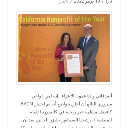
تارا
10 يونيو 2022
أخبار
أصدقائي والداعمون الأعزاء ، إنه لمن دواعي
سروري البالغ أن أعلن بتواضع أنه تم اختيار BACN
كأفضل منظمة غير ربحية في كاليفورنيا للعام
للمنطقة 7. رشحنا السيناتور جليزر للجائزة بعد أن
زار فريقه الحضانة لرؤية مهمتنا قيد التنفيذ . لقد كان