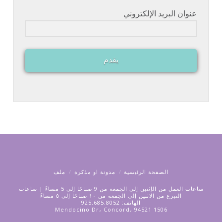
عنوان البريد الإلكتروني
يقدم
الصفحة الرئيسية
مدونة او مذكرة
ملف
ساعات العمل من الإثنين إلى الجمعة من 9 صباحًا إلى 5 مساءً | ساعات
التبرع من الاثنين إلى الجمعة من ١٠ صباحًا إلى ٥ مساءً
الهاتف: 925.685.8052
1506 Mendocino Dr، Concord، 94521