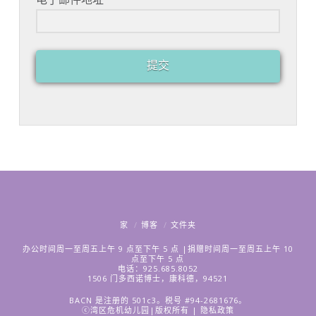
提交
家
博客
文件夹
办公时间周一至周五上午 9 点至下午 5 点 |捐赠时间周一至周五上午 10
点至下午 5 点
电话：925.685.8052
1506 门多西诺博士，康科德，94521
BACN 是注册的 501c3。税号 #94-2681676。
ⓒ湾区危机幼儿园|版权所有 |
隐私政策