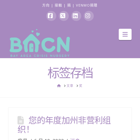
方向
|
接触
|
捐
|
VENMO捐赠
Facebook
X
领
Instagram
导
英
航
标签存档
家
文章
奖
您的年度加州非营利组
织！