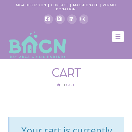
MGA DIREKSYON
|
CONTACT
|
MAG-DONATE
|
VENMO
DONATION
Facebook
X
LinkedIn
Instagram
Pag
navi
CART
BAHAY
CART
Your cart is currently