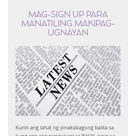
MAG-SIGN UP PARA
MANATILING MAKIPAG-
UGNAYAN
Kunin ang lahat ng pinakabagong balita sa
kung ano ang nangyayari sa BACN, payo sa