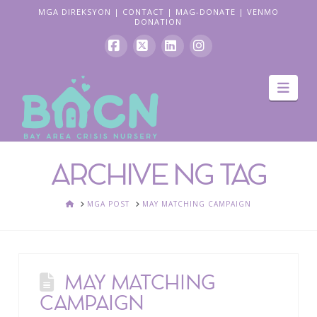
MGA DIREKSYON
|
CONTACT
|
MAG-DONATE
|
VENMO
DONATION
Facebook
X
LinkedIn
Instagram
Pag
navi
ARCHIVE NG TAG
BAHAY
MGA POST
MAY MATCHING CAMPAIGN
MAY MATCHING
CAMPAIGN