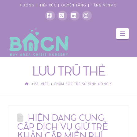
HƯỚNG
|
TIẾP XÚC
|
QUYÊN TẶNG
|
TẶNG VENMO
Facebook
X
LinkedIn
Instagram
dẫn
đườ
LƯU TRỮ THẺ
NHÀ
BÀI VIẾT
CHĂM SÓC TRẺ SƠ SINH ĐỒNG Ý
HIỆN ĐANG CUNG
CẤP DỊCH VỤ GIỮ TRẺ
KHẨN CẤP MIỄN PHÍ